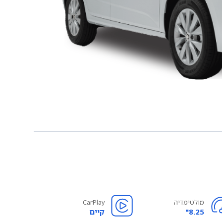
מולטימדיה
CarPlay
8.25"
קיים