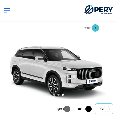
חזרה
לבן
שחור
כסוף