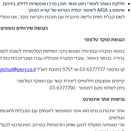
חלוקת האתר לאזורי ניווט ואזור תוכן מרכז ואפשרות לדילוג ביניהם
.
שימוש ב
ARIA
לשיפור יכולת הפרוש של קורא המסך
.
לשם קבלת חווית גלישה מיטבית עם תוכנת הקראת מסך, אנו ממלי
הנגשת שירותים נוספים
הנגשת מוקד טלפוני
במטה החברה ובסניפיה הונגשו נתבי השיחות הטלפוניות לטובת לקוח
ברורה. בנוסף כאמור, עובדי החברה ומנהליה עברו ועוברים הדרכות ל
קו טלפוני: 03-6377777 או *975 כתובת דוא”ל
gishut@pery.co.il
קיימים אמצעים חילופיים ליצירת קשר עם המוקד הטלפוני
.
ניתן לשלוח פקס למספר :
03-6377700
נגישות אתר אינטרנט
אתר אינטרנט נגיש הוא אתר המאפשר לאנשים עם מוגבלות ולאנשים 
הגולשים
.
פרי מאמינה ופועלת למען שוויון הזדמנויות במרחב האינטרנטי לבעלי 