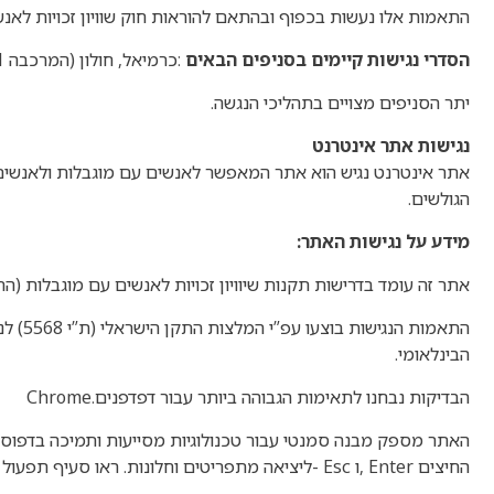
התאמות אלו נעשות בכפוף ובהתאם להוראות חוק שוויון זכויות לאנשים עם מוגבלות
הסדרי נגישות קיימים בסניפים הבאים
:
כרמיאל, חולון (המרכבה 51) ירושלים, בית”ר עלית
יתר הסניפים מצויים בתהליכי הנגשה
.
נגישות אתר אינטרנט
אתר אינטרנט נגיש הוא אתר המאפשר לאנשים עם מוגבלות ולאנשים 
הגולשים
.
מידע על נגישות האתר
:
אתר זה עומד בדרישות תקנות שיוויון זכויות לאנשים עם מוגבלות (התאמ
התאמות הנגישות בוצעו עפ”י המלצות התקן הישראלי (ת”י 5568) לנגישות תכנים באינטרנט ברמת
הבינלאומי
.
הבדיקות נבחנו לתאימות הגבוהה ביותר עבור דפדפנים
Chrome.
האתר מספק מבנה סמנטי עבור טכנולוגיות מסייעות ותמיכה בדפו
החיצים
, Enter
ו
- Esc
ליציאה מתפריטים וחלונות. ראו סעיף תפעו