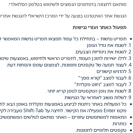
מותאם לתצוגה בדפדפנים הנפוצים ולשימוש בטלפון הסלואלרי
.
הנגשת אתר האינטרנט בוצעה על ידי המרכז הישראלי להנגשת אתרי
תפעול האתר ועזרי נגישות
תפריט נגישות – בתחילת כל עמוד תמצאו תפריט נגישות המאפשר 
לשנות את גודל הגופן
.
לשנות את ניגודיות הצבעים
.
לדלג ישירות לתוכן העמוד, לתפריט הראשי ולחיפוש, באמצעות שימ
לעצור תנועה של טקסטים ותמונות, לצמצום עומס והסחות דעת
.
להדגיש קישורים
לעבור למצב “קורא מסך
”
לעבור למצב “ניווט מקלדת
”
לשנות את גופן הטקסטים לגופן קריא יותר
.
לשלוח משוב לאחראי על הנגישות
כל הפעולות באתר ניתנות לביצוע באמצעות מקלדת באופן הבא: לח
מקש
Enter
מפעילה את הקישור. לחיצה על
Shift-Tab
מעבירה לקי
התאמות למשתמשים עיוורים – האתר מותאם לגולשים המשתמשים ב
כותרות
.
טקסטים חלופיים לתמונות
.