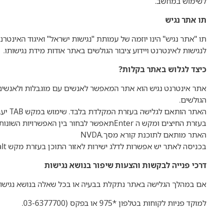
לשימוש במחשב
.
תו אתר נגיש
תו "אתר נגיש" הינו יוזמה של עמותת "נגישות ישראל" ואיגוד האינט
לנגישות לאינטרנט ויידוע ציבור הגולשים באתר אודות מידת נגישותו
.
כיצד לגלוש באתר בקלות
?
אתר אינטרנט נגיש הוא אתר המאפשר לאנשים עם מוגבלות ולאנשים 
הגולשים
.
האתר הותאם לגלישה בעזרת המקלדת בלבד. שימוש במקש
TAB
יעב
בעזרת החיצים ומקש ה
Enter
תאפשר לבחור בין האפשרויות השונות.
האתר מותאם לתוכנת קורא מסך
NVDA.
בכניסה לאתר יש אפשרות לדלג ישירות לאזור התוכן בעזרת מקש
lt
דרכי פנייה לבקשות והצעות שיפור בנושא נגישות
אם במהלך הגלישה באתר נתקלת בבעיה או בכל שאלה בנושא נגיש
למוקד פניות לקוחות בטלפון *975 או בפקס (
03-6377700
.